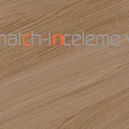
m
a
t
c
h
-
i
n
c
e
l
e
m
e