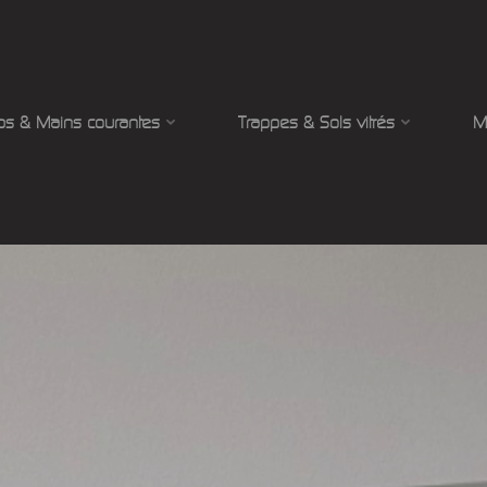
ps & Mains courantes
Trappes & Sols vitrés
M