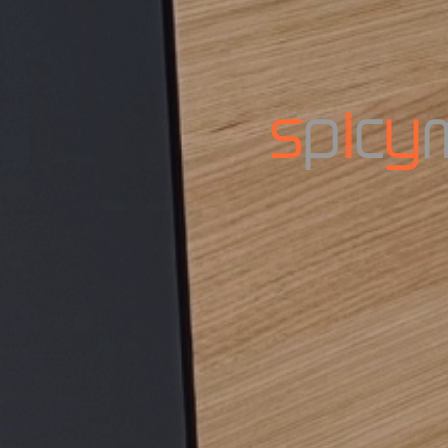
s
p
i
c
y