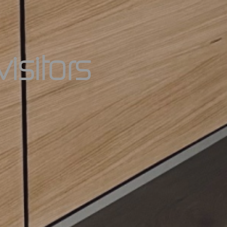
v
i
s
i
t
o
r
s