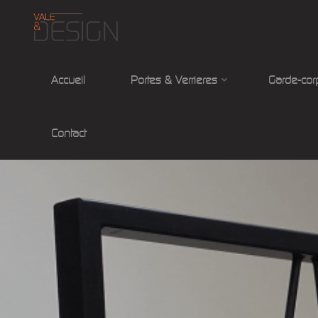
Aller
au
contenu
Accueil
Portes & Verrières
Garde-cor
Vale&Design
Contact