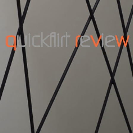
q
u
i
c
k
f
l
i
r
t
r
e
v
i
e
w