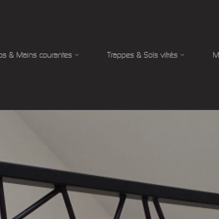
ps & Mains courantes
Trappes & Sols vitrés
M