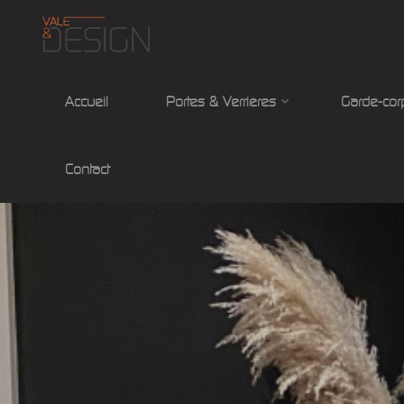
Aller
au
contenu
Accueil
Portes & Verrières
Garde-cor
Vale&Design
Contact