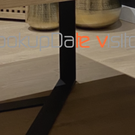
o
o
k
u
p
D
a
t
e
v
i
s
i
t