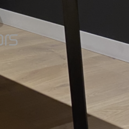
o
r
s