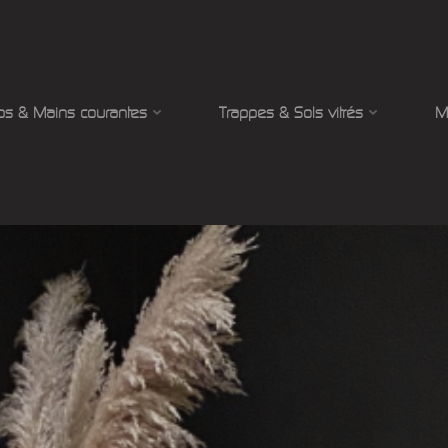
ps & Mains courantes
Trappes & Sols vitrés
M