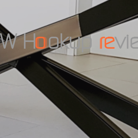
W
H
o
o
k
u
p
r
e
v
i