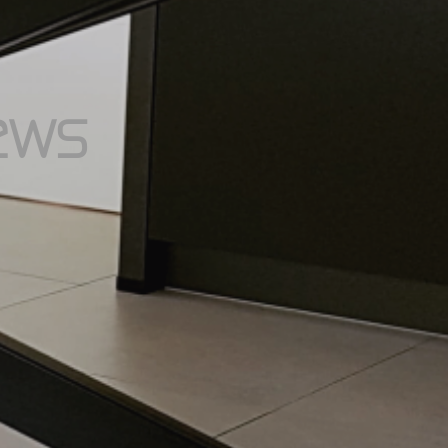
e
w
s